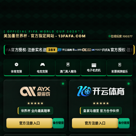
赛事直播，尽在鲸鱼
登录
热门赛事前瞻