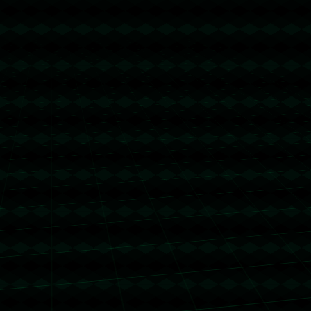
鲸鱼体育提供哪些体育赛事的直播？
观看鲸鱼体育直播需要付费吗？
鲸鱼体育的直播质量如何？
鲸鱼体育官网是否支持移动端访问？
内容审核:
曾冬梅
· 内容负责人
资深体育内容策划，对全球体育赛事有着深刻的理解和敏锐的洞察力，致力于为用户呈现最专业、最及时的
赛事资讯。
专业体育直播
首页
关于我们
核心团队
赛事服务
体育赛事
赛事详情
鄂ICP备15718137号
鲸鱼体育科技有限公司
电话：
+86 178 7169 4033
微信：fwjingyuspor_718