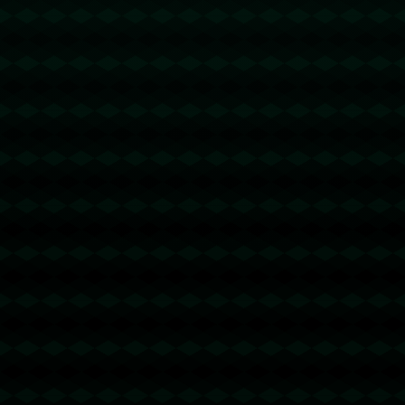
柏林普鲁士
0:0
莱比锡火车头
01:00
联赛
施瓦茨
0:0
奥格斯堡
俱乐部友谊赛
01:00
皇家巴拉多利
塞戈维亚体操
0:0
俱乐部友谊赛
01:00
德
德国北部地区
莱比锡化学
0:0
哈勒
01:00
联赛
柏林塔斯马尼
德国北部地区
埃尔福特红白
0:0
01:00
亚
联赛
索斯诺维茨扎
蒂黑GKS
0:0
波兰杯
01:00
格莱比
卢森堡赛车联盟
赫尔辛基HJK
欧足联女子冠
0:0
01:00
女足
女足
军联赛
数据快照 · 截至 2026-08-06 01:08（北京时间）· 实时数据在页面加载后自动刷
新
常见问题